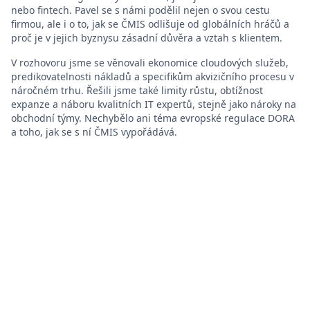
nebo fintech. Pavel se s námi podělil nejen o svou cestu
firmou, ale i o to, jak se ČMIS odlišuje od globálních hráčů a
proč je v jejich byznysu zásadní důvěra a vztah s klientem.
V rozhovoru jsme se věnovali ekonomice cloudových služeb,
predikovatelnosti nákladů a specifikům akvizičního procesu v
náročném trhu. Řešili jsme také limity růstu, obtížnost
expanze a náboru kvalitních IT expertů, stejně jako nároky na
obchodní týmy. Nechybělo ani téma evropské regulace DORA
a toho, jak se s ní ČMIS vypořádává.