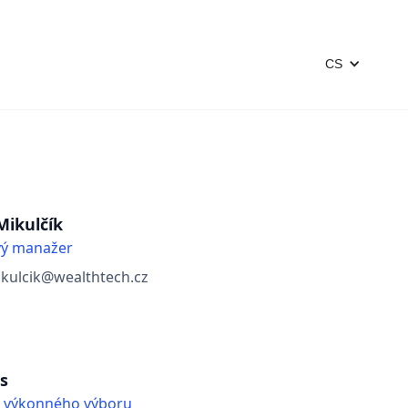
CS
Mikulčík
vý manažer
ikulcik@wealthtech.cz
hs
 výkonného výboru