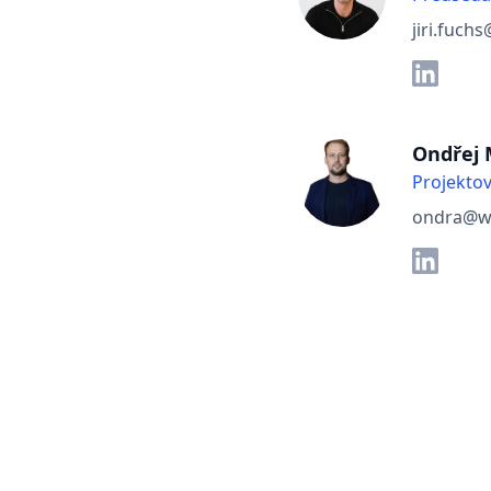
jiri.fuch
Ondřej
Projekto
ondra@we