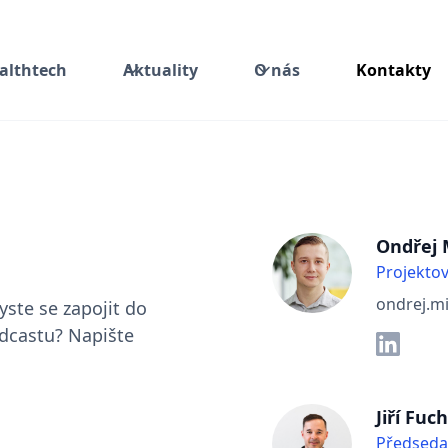
althtech
Aktuality
O nás
Kontakty
Ondřej 
Projekto
ondrej.m
yste se zapojit do
dcastu? Napište
Jiří Fuc
Předseda