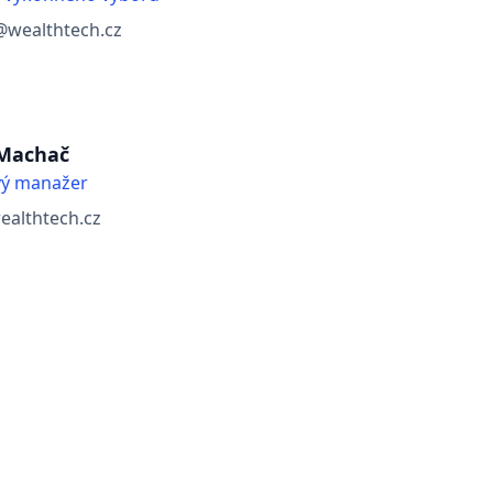
s@wealthtech.cz
 Machač
vý manažer
althtech.cz