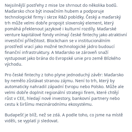
Nejsilnější postřehy z mise lze shrnout do několika bodů.
Maďarsko chce být inovačním hubem a podporuje
technologické firmy i skrze R&D pobídky. Český a maďarský
trh může velmi dobře propojit slovenský element, který
pomáhá překlenout jazykové i kulturní rozdíly. Maďarské
venture kapitálové fondy vnímají české fintechy jako atraktivní
investiční příležitost. Blockchain se v institucionálním
prostředí vrací jako možné technologické jádro budoucí
finanční infrastruktury. A Maďarsko se zároveň snaží
vystupovat jako brána do Evropské unie pro země Blízkého
východu.
Pro české fintechy z toho plyne jednoduchý závěr: Maďarsko
by nemělo zůstávat stranou zájmu. Není to trh, který by
automaticky nahradil západní Evropu nebo Polsko. Může ale
velmi dobře doplnit regionální strategii firem, které chtějí
růst v CEE, hledají nové investory, bankovní partnery nebo
cestu k širšímu mezinárodnímu ekosystému.
Budapešť je blíž, než se zdá. A podle toho, co jsme na místě
viděli, se vyplatí ji sledovat.