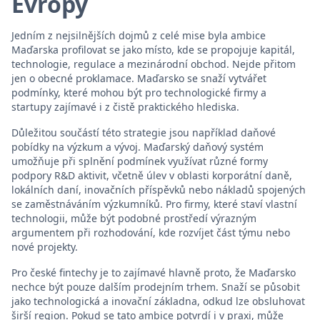
Evropy
Jedním z nejsilnějších dojmů z celé mise byla ambice
Maďarska profilovat se jako místo, kde se propojuje kapitál,
technologie, regulace a mezinárodní obchod. Nejde přitom
jen o obecné proklamace. Maďarsko se snaží vytvářet
podmínky, které mohou být pro technologické firmy a
startupy zajímavé i z čistě praktického hlediska.
Důležitou součástí této strategie jsou například daňové
pobídky na výzkum a vývoj. Maďarský daňový systém
umožňuje při splnění podmínek využívat různé formy
podpory R&D aktivit, včetně úlev v oblasti korporátní daně,
lokálních daní, inovačních příspěvků nebo nákladů spojených
se zaměstnáváním výzkumníků. Pro firmy, které staví vlastní
technologii, může být podobné prostředí výrazným
argumentem při rozhodování, kde rozvíjet část týmu nebo
nové projekty.
Pro české fintechy je to zajímavé hlavně proto, že Maďarsko
nechce být pouze dalším prodejním trhem. Snaží se působit
jako technologická a inovační základna, odkud lze obsluhovat
širší region. Pokud se tato ambice potvrdí i v praxi, může