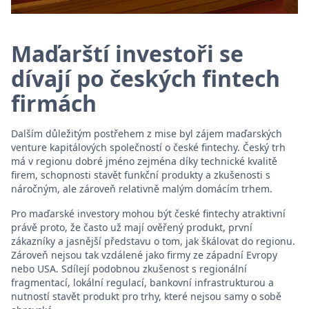
Maďarští investoři se
dívají po českých fintech
firmách
Dalším důležitým postřehem z mise byl zájem maďarských
venture kapitálových společností o české fintechy. Český trh
má v regionu dobré jméno zejména díky technické kvalitě
firem, schopnosti stavět funkční produkty a zkušenosti s
náročným, ale zároveň relativně malým domácím trhem.
Pro maďarské investory mohou být české fintechy atraktivní
právě proto, že často už mají ověřený produkt, první
zákazníky a jasnější představu o tom, jak škálovat do regionu.
Zároveň nejsou tak vzdálené jako firmy ze západní Evropy
nebo USA. Sdílejí podobnou zkušenost s regionální
fragmentací, lokální regulací, bankovní infrastrukturou a
nutností stavět produkt pro trhy, které nejsou samy o sobě