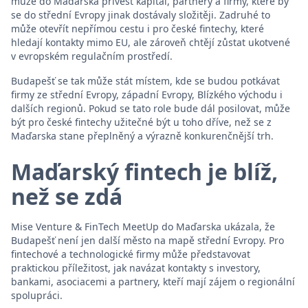
může do Maďarska přivést kapitál, partnery a firmy, které by
se do střední Evropy jinak dostávaly složitěji. Zadruhé to
může otevřít nepřímou cestu i pro české fintechy, které
hledají kontakty mimo EU, ale zároveň chtějí zůstat ukotvené
v evropském regulačním prostředí.
Budapešť se tak může stát místem, kde se budou potkávat
firmy ze střední Evropy, západní Evropy, Blízkého východu i
dalších regionů. Pokud se tato role bude dál posilovat, může
být pro české fintechy užitečné být u toho dříve, než se z
Maďarska stane přeplněný a výrazně konkurenčnější trh.
Maďarský fintech je blíž,
než se zdá
Mise Venture & FinTech MeetUp do Maďarska ukázala, že
Budapešť není jen další město na mapě střední Evropy. Pro
fintechové a technologické firmy může představovat
praktickou příležitost, jak navázat kontakty s investory,
bankami, asociacemi a partnery, kteří mají zájem o regionální
spolupráci.