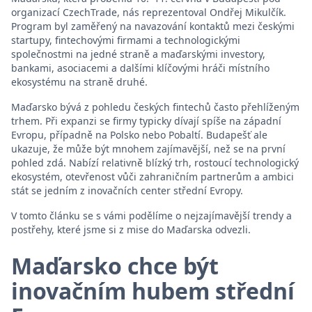
organizací CzechTrade, nás reprezentoval Ondřej Mikulčík.
Program byl zaměřený na navazování kontaktů mezi českými
startupy, fintechovými firmami a technologickými
společnostmi na jedné straně a maďarskými investory,
bankami, asociacemi a dalšími klíčovými hráči místního
ekosystému na straně druhé.
Maďarsko bývá z pohledu českých fintechů často přehlíženým
trhem. Při expanzi se firmy typicky dívají spíše na západní
Evropu, případně na Polsko nebo Pobaltí. Budapešť ale
ukazuje, že může být mnohem zajímavější, než se na první
pohled zdá. Nabízí relativně blízký trh, rostoucí technologický
ekosystém, otevřenost vůči zahraničním partnerům a ambici
stát se jedním z inovačních center střední Evropy.
V tomto článku se s vámi podělíme o nejzajímavější trendy a
postřehy, které jsme si z mise do Maďarska odvezli.
Maďarsko chce být
inovačním hubem střední