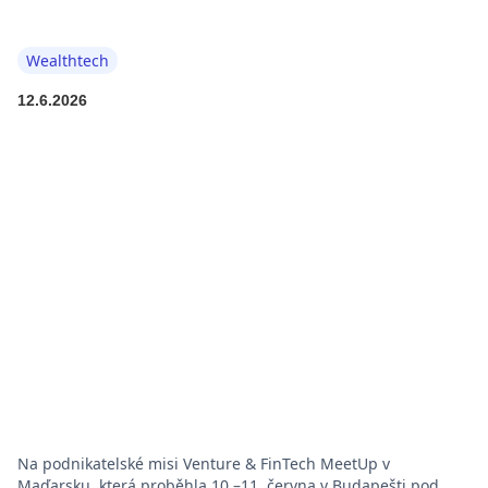
Wealthtech
12.6.2026
Na podnikatelské misi Venture & FinTech MeetUp v
Maďarsku, která proběhla 10.–11. června v Budapešti pod