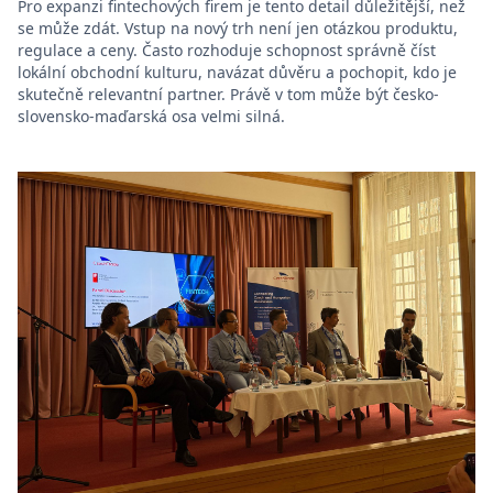
Pro expanzi fintechových firem je tento detail důležitější, než
se může zdát. Vstup na nový trh není jen otázkou produktu,
regulace a ceny. Často rozhoduje schopnost správně číst
lokální obchodní kulturu, navázat důvěru a pochopit, kdo je
skutečně relevantní partner. Právě v tom může být česko-
slovensko-maďarská osa velmi silná.