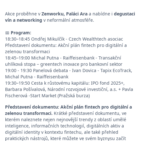
​Akce proběhne v
Zenworku, Paláci Ara
a nabídne i
degustaci
vín a networking
v neformální atmosféře.
📅
Program:
18:30–18:45 Ondřej Mikulčík - Czech Wealthtech asociac
Představení dokumentu: Akční plán fintech pro digitální a
zelenou transformaci
18:45–19:00 Michal Putna - Raiffeisenbank - Transakční
uhlíková stopa – greentech inovace pro bankovní sektor
19:00 - 19:30 Panelová debata - Ivan Dovica - Tapix EcoTrack,
Michal Putna - Raiffeisenbank
19:30–19:50 Cesta k růstovému kapitálu: IPO fond 2025+,
Barbara Pošívalová, Národní rozvojové investiční, a.s. + Pavla
Fischerová -Start Market (Pražská burza)
Představení dokumentu: Akční plán fintech pro digitální a
zelenou transformaci.
Krátké představení dokumentu, ve
kterém naleznete nejen nejnovější trendy z oblastí umělé
inteligence, informačních technologií, digitálních aktiv a
digitální identity v kontextu fintechu, ale také přehled
praktických nástrojů, které můžete ve svém byznysu začít