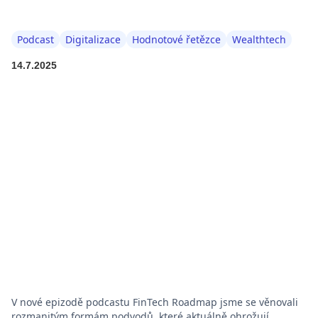
Podcast
Digitalizace
Hodnotové řetězce
Wealthtech
14.7.2025
V nové epizodě podcastu FinTech Roadmap jsme se věnovali
rozmanitým formám podvodů, které aktuálně ohrožují