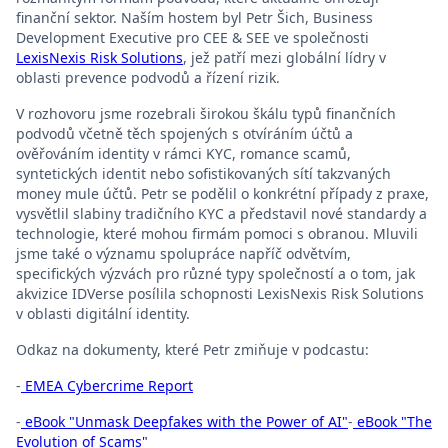
finanční sektor. Naším hostem byl Petr Šich, Business
Development Executive pro CEE & SEE ve společnosti
⁠LexisNexis Risk Solutions⁠
, jež patří mezi globální lídry v
oblasti prevence podvodů a řízení rizik.
V rozhovoru jsme rozebrali širokou škálu typů finančních
podvodů včetně těch spojených s otvíráním účtů a
ověřováním identity v rámci KYC, romance scamů,
syntetických identit nebo sofistikovaných sítí takzvaných
money mule účtů. Petr se podělil o konkrétní případy z praxe,
vysvětlil slabiny tradičního KYC a představil nové standardy a
technologie, které mohou firmám pomoci s obranou. Mluvili
jsme také o významu spolupráce napříč odvětvím,
specifických výzvách pro různé typy společností a o tom, jak
akvizice IDVerse posílila schopnosti LexisNexis Risk Solutions
v oblasti digitální identity.
Odkaz na dokumenty, které Petr zmiňuje v podcastu:
-
⁠EMEA Cybercrime Report⁠
-
⁠eBook "Unmask Deepfakes with the Power of AI"⁠
-
⁠eBook "The
Evolution of Scams"⁠