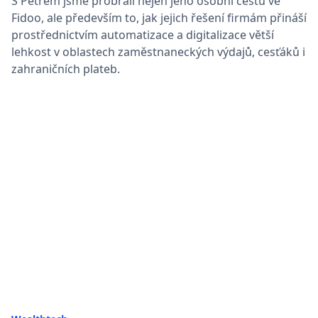
S Petrem jsme probrali nejen jeho osobní cestu ve
Fidoo, ale především to, jak jejich řešení firmám přináší
prostřednictvím automatizace a digitalizace větší
lehkost v oblastech zaměstnaneckých výdajů, cesťáků i
zahraničních plateb.